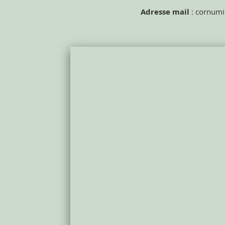
Adresse mail
:
cornumic