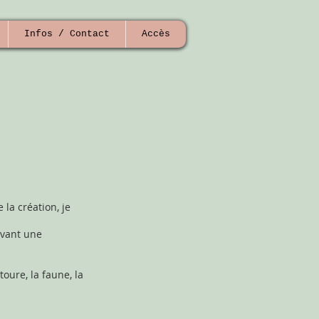
Infos / Contact
Accès
la création, je
ivant une
oure, la faune, la