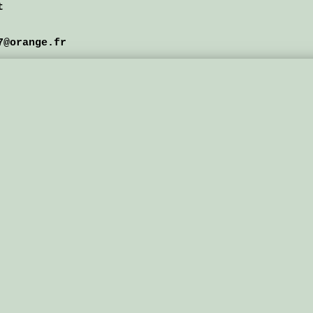
t
7@orange.fr